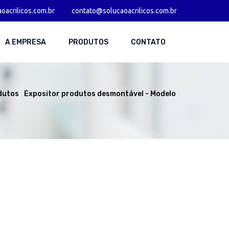
acrilicos.com.br
contato@solucaoacrilicos.com.br
A EMPRESA
PRODUTOS
CONTATO
dutos
Expositor produtos desmontável - Modelo