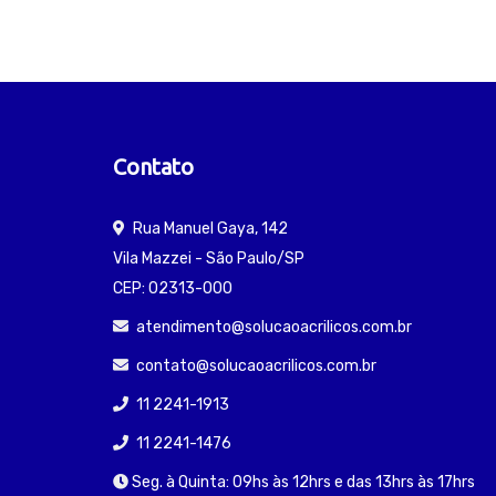
Contato
Rua Manuel Gaya, 142
Vila Mazzei - São Paulo/SP
CEP: 02313-000
atendimento@solucaoacrilicos.com.br
contato@solucaoacrilicos.com.br
11 2241-1913
11 2241-1476
Seg. à Quinta: 09hs às 12hrs e das 13hrs às 17hrs