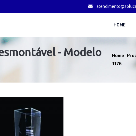
atendimento@solucao
HOME
desmontável - Modelo
Home
Pro
1175